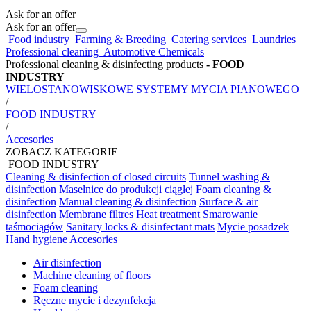
Ask for an offer
Ask for an offer
Food industry
Farming & Breeding
Catering services
Laundries
Professional cleaning
Automotive Chemicals
Professional cleaning & disinfecting products
- FOOD
INDUSTRY
WIELOSTANOWISKOWE SYSTEMY MYCIA PIANOWEGO
/
FOOD INDUSTRY
/
Accesories
ZOBACZ KATEGORIE
FOOD INDUSTRY
Cleaning & disinfection of closed circuits
Tunnel washing &
disinfection
Maselnice do produkcji ciągłej
Foam cleaning &
disinfection
Manual cleaning & disinfection
Surface & air
disinfection
Membrane filtres
Heat treatment
Smarowanie
taśmociągów
Sanitary locks & disinfectant mats
Mycie posadzek
Hand hygiene
Accesories
Air disinfection
Machine cleaning of floors
Foam cleaning
Ręczne mycie i dezynfekcja