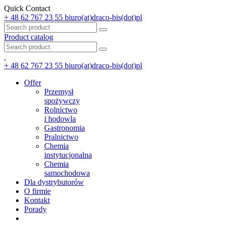
Quick Contact
+ 48 62 767 23 55
biuro(at)draco-bis(dot)pl
Product catalog
+ 48 62 767 23 55
biuro(at)draco-bis(dot)pl
Offer
Przemysł
spożywczy
Rolnictwo
i hodowla
Gastronomia
Pralnictwo
Chemia
instytucjonalna
Chemia
samochodowa
Dla dystrybutorów
O firmie
Kontakt
Porady