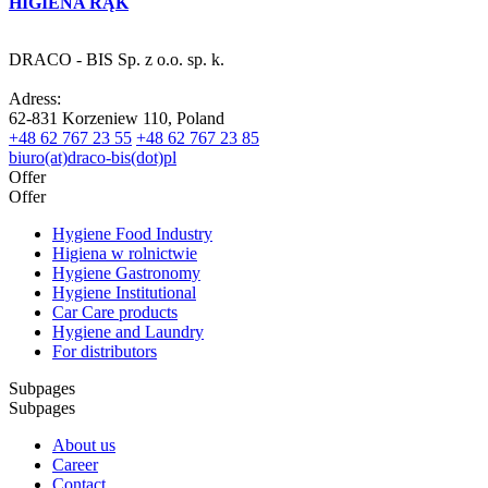
HIGIENA RĄK
DRACO - BIS Sp. z o.o. sp. k.
Adress:
62-831 Korzeniew 110, Poland
+48 62 767 23 55
+48 62 767 23 85
biuro(at)draco-bis(dot)pl
Offer
Offer
Hygiene Food Industry
Higiena w rolnictwie
Hygiene Gastronomy
Hygiene Institutional
Car Care products
Hygiene and Laundry
For distributors
Subpages
Subpages
About us
Career
Contact