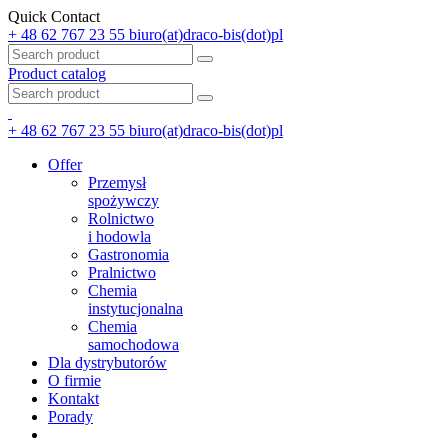
Quick Contact
+ 48 62 767 23 55
biuro(at)draco-bis(dot)pl
Product catalog
+ 48 62 767 23 55
biuro(at)draco-bis(dot)pl
Offer
Przemysł
spożywczy
Rolnictwo
i hodowla
Gastronomia
Pralnictwo
Chemia
instytucjonalna
Chemia
samochodowa
Dla dystrybutorów
O firmie
Kontakt
Porady