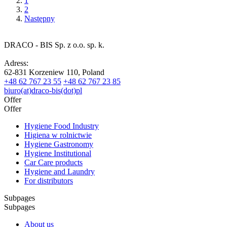
1
2
Następny
DRACO - BIS Sp. z o.o. sp. k.
Adress:
62-831 Korzeniew 110, Poland
+48 62 767 23 55
+48 62 767 23 85
biuro(at)draco-bis(dot)pl
Offer
Offer
Hygiene Food Industry
Higiena w rolnictwie
Hygiene Gastronomy
Hygiene Institutional
Car Care products
Hygiene and Laundry
For distributors
Subpages
Subpages
About us