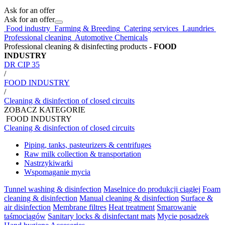
Ask for an offer
Ask for an offer
Food industry
Farming & Breeding
Catering services
Laundries
Professional cleaning
Automotive Chemicals
Professional cleaning & disinfecting products
- FOOD
INDUSTRY
DR CIP 35
/
FOOD INDUSTRY
/
Cleaning & disinfection of closed circuits
ZOBACZ KATEGORIE
FOOD INDUSTRY
Cleaning & disinfection of closed circuits
Piping, tanks, pasteurizers & centrifuges
Raw milk collection & transportation
Nastrzykiwarki
Wspomaganie mycia
Tunnel washing & disinfection
Maselnice do produkcji ciągłej
Foam
cleaning & disinfection
Manual cleaning & disinfection
Surface &
air disinfection
Membrane filtres
Heat treatment
Smarowanie
taśmociągów
Sanitary locks & disinfectant mats
Mycie posadzek