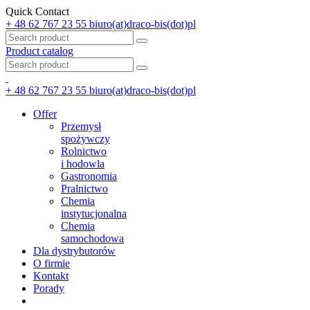
Quick Contact
+ 48 62 767 23 55
biuro(at)draco-bis(dot)pl
Product catalog
+ 48 62 767 23 55
biuro(at)draco-bis(dot)pl
Offer
Przemysł
spożywczy
Rolnictwo
i hodowla
Gastronomia
Pralnictwo
Chemia
instytucjonalna
Chemia
samochodowa
Dla dystrybutorów
O firmie
Kontakt
Porady