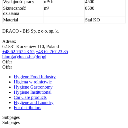
Wydajność pracy
m
³/ h
4500
Skuteczność
m
³
8500
działania
Materiał
Stal KO
DRACO - BIS Sp. z o.o. sp. k.
Adress:
62-831 Korzeniew 110, Poland
+48 62 767 23 55
+48 62 767 23 85
biuro(at)draco-bis(dot)pl
Offer
Offer
Hygiene Food Industry
Higiena w rolnictwie
Hygiene Gastronomy
Hygiene Institutional
Car Care products
Hygiene and Laundry
For distributors
Subpages
Subpages