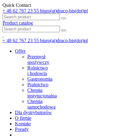
Quick Contact
+ 48 62 767 23 55
biuro(at)draco-bis(dot)pl
Product catalog
+ 48 62 767 23 55
biuro(at)draco-bis(dot)pl
Offer
Przemysł
spożywczy
Rolnictwo
i hodowla
Gastronomia
Pralnictwo
Chemia
instytucjonalna
Chemia
samochodowa
Dla dystrybutorów
O firmie
Kontakt
Porady