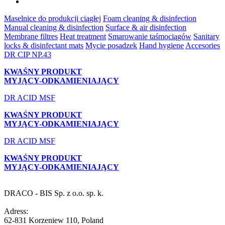
Maselnice do produkcji ciągłej
Foam cleaning & disinfection
Manual cleaning & disinfection
Surface & air disinfection
Membrane filtres
Heat treatment
Smarowanie taśmociągów
Sanitary
locks & disinfectant mats
Mycie posadzek
Hand hygiene
Accesories
DR CIP NP.43
KWAŚNY PRODUKT
MYJĄCY-ODKAMIENIAJĄCY
DR ACID MSF
KWAŚNY PRODUKT
MYJĄCY-ODKAMIENIAJĄCY
DR ACID MSF
KWAŚNY PRODUKT
MYJĄCY-ODKAMIENIAJĄCY
DRACO - BIS Sp. z o.o. sp. k.
Adress:
62-831 Korzeniew 110, Poland