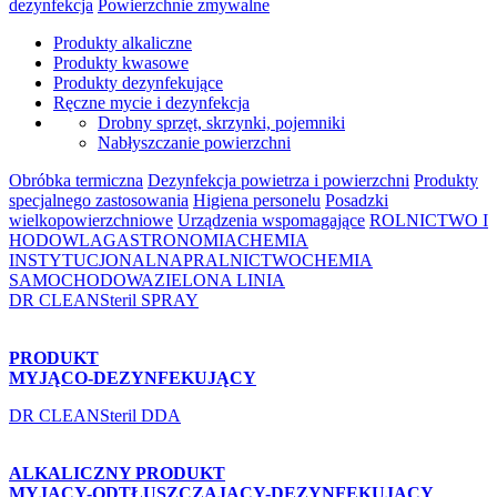
dezynfekcja
Powierzchnie zmywalne
Produkty alkaliczne
Produkty kwasowe
Produkty dezynfekujące
Ręczne mycie i dezynfekcja
Drobny sprzęt, skrzynki, pojemniki
Nabłyszczanie powierzchni
Obróbka termiczna
Dezynfekcja powietrza i powierzchni
Produkty
specjalnego zastosowania
Higiena personelu
Posadzki
wielkopowierzchniowe
Urządzenia wspomagające
ROLNICTWO I
HODOWLA
GASTRONOMIA
CHEMIA
INSTYTUCJONALNA
PRALNICTWO
CHEMIA
SAMOCHODOWA
ZIELONA LINIA
DR CLEANSteril SPRAY
PRODUKT
MYJĄCO-DEZYNFEKUJĄCY
DR CLEANSteril DDA
ALKALICZNY PRODUKT
MYJĄCY-ODTŁUSZCZAJĄCY-DEZYNFEKUJĄCY