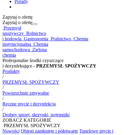
Porady
Zapytaj o ofertę
Zapytaj o ofertę
Przemysł
spożywczy
Rolnictwo
i hodowla
Gastronomia
Pralnictwo
Chemia
instytucjonalna
Chemia
samochodowa
Zielona
chemia
Profesjonalne środki czyszczące
i dezynfekujące
- PRZEMYSŁ SPOŻYWCZY
Produkty
/
PRZEMYSŁ SPOŻYWCZY
/
Powierzchnie zmywalne
/
Ręczne mycie i dezynfekcja
/
Drobny sprzęt, skrzynki, pojemniki
ZOBACZ KATEGORIE
PRZEMYSŁ SPOŻYWCZY
Nowości
Obiegi zamknięte i półotwarte
Tunelowe mycie i