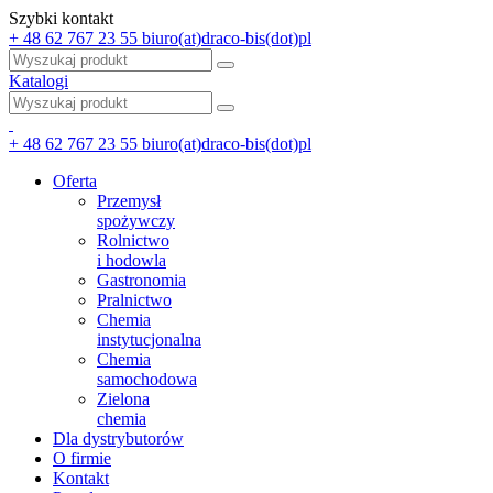
Szybki kontakt
+ 48 62 767 23 55
biuro(at)draco-bis(dot)pl
Katalogi
+ 48 62 767 23 55
biuro(at)draco-bis(dot)pl
Oferta
Przemysł
spożywczy
Rolnictwo
i hodowla
Gastronomia
Pralnictwo
Chemia
instytucjonalna
Chemia
samochodowa
Zielona
chemia
Dla dystrybutorów
O firmie
Kontakt