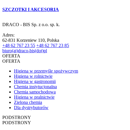
SZCZOTKI I AKCESORIA
DRACO - BIS Sp. z o.o. sp. k.
Adres:
62-831 Korzeniew 110, Polska
+48 62 767 23 55
+48 62 767 23 85
biuro(at)draco-bis(dot)pl
OFERTA
OFERTA
Higiena w przemyśle spożywczym
Higiena w rolnictwie
Higiena w gastronomii
Chemia instytucjonalna
Chemia samochodowa
Higiena w pralnictwie
Zielona chemia
Dla dystrybutorów
PODSTRONY
PODSTRONY