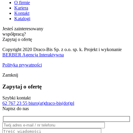
O firmie
Kariera
Kontakt
Katalogi
Jesteś zainteresowany
współpracą?
Zapytaj o ofertę
Copyright 2020 Draco-Bis Sp. z o.o. sp. k. Projekt i wykonanie
BERBER Agencja Interaktywna
Polityka prywatności
Zamknij
Zapytaj o ofertę
Szybki kontakt
62 767 23 55
biuro(at)draco-bis(dot)pl
Napisz do nas