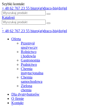
Szybki kontakt
+ 48 62 767 23 55
biuro(at)draco-bis(dot)pl
Katalogi
+ 48 62 767 23 55
biuro(at)draco-bis(dot)pl
Oferta
Przemysł
spożywczy
Rolnictwo
i hodowla
Gastronomia
Pralnictwo
Chemia
instytucjonalna
Chemia
samochodowa
Zielona
chemia
Dla dystrybutorów
O firmie
Kontakt