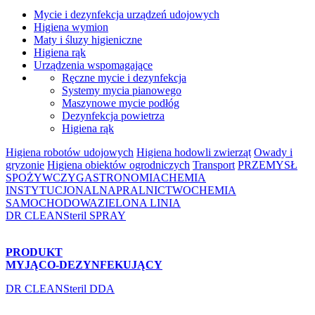
Mycie i dezynfekcja urządzeń udojowych
Higiena wymion
Maty i śluzy higieniczne
Higiena rąk
Urządzenia wspomagające
Ręczne mycie i dezynfekcja
Systemy mycia pianowego
Maszynowe mycie podłóg
Dezynfekcja powietrza
Higiena rąk
Higiena robotów udojowych
Higiena hodowli zwierząt
Owady i
gryzonie
Higiena obiektów ogrodniczych
Transport
PRZEMYSŁ
SPOŻYWCZY
GASTRONOMIA
CHEMIA
INSTYTUCJONALNA
PRALNICTWO
CHEMIA
SAMOCHODOWA
ZIELONA LINIA
DR CLEANSteril SPRAY
PRODUKT
MYJĄCO-DEZYNFEKUJĄCY
DR CLEANSteril DDA