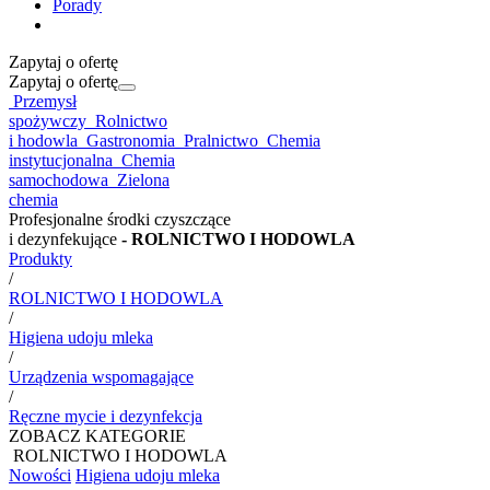
Porady
Zapytaj o ofertę
Zapytaj o ofertę
Przemysł
spożywczy
Rolnictwo
i hodowla
Gastronomia
Pralnictwo
Chemia
instytucjonalna
Chemia
samochodowa
Zielona
chemia
Profesjonalne środki czyszczące
i dezynfekujące
- ROLNICTWO I HODOWLA
Produkty
/
ROLNICTWO I HODOWLA
/
Higiena udoju mleka
/
Urządzenia wspomagające
/
Ręczne mycie i dezynfekcja
ZOBACZ KATEGORIE
ROLNICTWO I HODOWLA
Nowości
Higiena udoju mleka