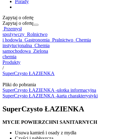
Porady
Zapytaj o ofertę
Zapytaj o ofertę
Przemysł
spożywczy
Rolnictwo
i hodowla
Gastronomia
Pralnictwo
Chemia
instytucjonalna
Chemia
samochodowa
Zielona
chemia
Produkty
/
SuperCzysto ŁAZIENKA
Pliki do pobrania
SuperCzysto ŁAZIENKA -ulotka informacyjna
SuperCzysto ŁAZIENKA -karta charakterystyki
SuperCzysto ŁAZIENKA
MYCIE POWIERZCHNI SANITARNYCH
Usuwa kamień i osady z mydła
Czyści i nabłyszcza