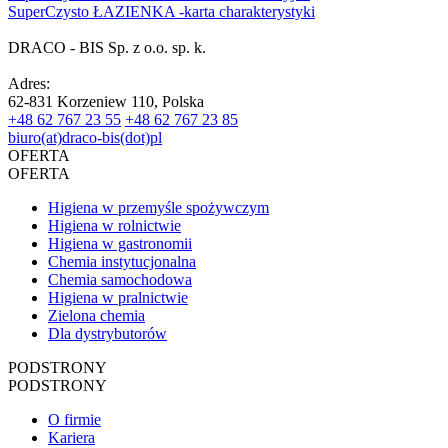
SuperCzysto ŁAZIENKA -karta charakterystyki
DRACO - BIS Sp. z o.o. sp. k.
Adres:
62-831 Korzeniew 110, Polska
+48 62 767 23 55
+48 62 767 23 85
biuro(at)draco-bis(dot)pl
OFERTA
OFERTA
Higiena w przemyśle spożywczym
Higiena w rolnictwie
Higiena w gastronomii
Chemia instytucjonalna
Chemia samochodowa
Higiena w pralnictwie
Zielona chemia
Dla dystrybutorów
PODSTRONY
PODSTRONY
O firmie
Kariera