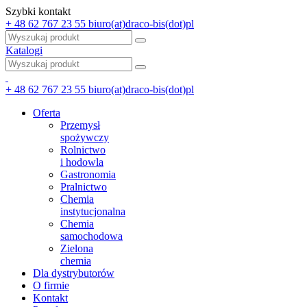
Szybki kontakt
+ 48 62 767 23 55
biuro(at)draco-bis(dot)pl
Katalogi
+ 48 62 767 23 55
biuro(at)draco-bis(dot)pl
Oferta
Przemysł
spożywczy
Rolnictwo
i hodowla
Gastronomia
Pralnictwo
Chemia
instytucjonalna
Chemia
samochodowa
Zielona
chemia
Dla dystrybutorów
O firmie
Kontakt