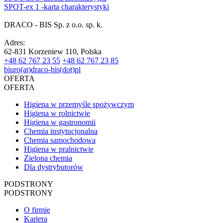
SPOT-ex 1 -karta charakterystyki
DRACO - BIS Sp. z o.o. sp. k.
Adres:
62-831 Korzeniew 110, Polska
+48 62 767 23 55
+48 62 767 23 85
biuro(at)draco-bis(dot)pl
OFERTA
OFERTA
Higiena w przemyśle spożywczym
Higiena w rolnictwie
Higiena w gastronomii
Chemia instytucjonalna
Chemia samochodowa
Higiena w pralnictwie
Zielona chemia
Dla dystrybutorów
PODSTRONY
PODSTRONY
O firmie
Kariera