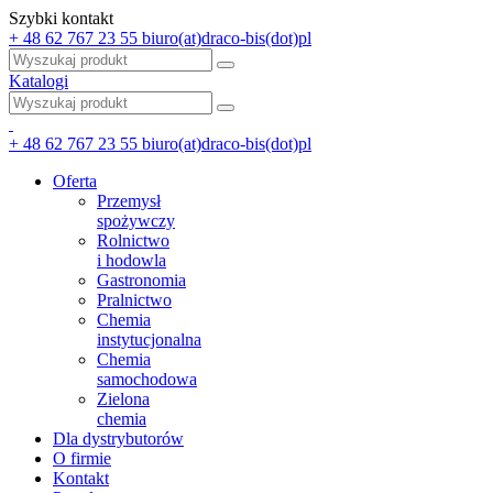
Szybki kontakt
+ 48 62 767 23 55
biuro(at)draco-bis(dot)pl
Katalogi
+ 48 62 767 23 55
biuro(at)draco-bis(dot)pl
Oferta
Przemysł
spożywczy
Rolnictwo
i hodowla
Gastronomia
Pralnictwo
Chemia
instytucjonalna
Chemia
samochodowa
Zielona
chemia
Dla dystrybutorów
O firmie
Kontakt