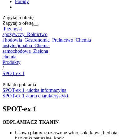
Porady
Zapytaj o ofertę
Zapytaj o ofertę
Przemysł
spożywczy
Rolnictwo
i hodowla
Gastronomia
Pralnictwo
Chemia
instytucjonalna
Chemia
samochodowa
Zielona
chemia
Produkty
/
SPOT-ex 1
Pliki do pobrania
SPOT-ex 1 -ulotka informacyjna
SPOT-ex 1 -karta charakterystyki
SPOT-ex 1
ODPLAMIACZ TKANIN
Usuwa plamy z: czerwone wino, sok, kawa, herbata,
barwniki naturalne, krew