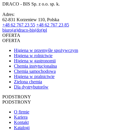
DRACO - BIS Sp. z o.o. sp. k.
Adres:
62-831 Korzeniew 110, Polska
+48 62 767 23 55
+48 62 767 23 85
biuro(at)draco-bis(dot)pl
OFERTA
OFERTA
Higiena w przemyśle spożywczym
Higiena w rolnictwie
Higiena w gastronomii
Chemia instytucjonalna
Chemia samochodowa
Higiena w pralnictwie
Zielona chemia
Dla dystrybutorów
PODSTRONY
PODSTRONY
O firmie
Kariera
Kontakt
Katalogi