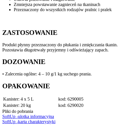
Zmniejsza powstawanie zagnieceń na tkaninach
Przeznaczony do wszystkich rodzajów pralnic i pralek
ZASTOSOWANIE
Produkt płynny przeznaczony do płukania i zmiękczania tkanin.
Pozostawia długotrwały przyjemny i odświeżający zapach.
DOZOWANIE
• Zalecenia ogólne: 4 – 10 g/1 kg suchego prania.
OPAKOWANIE
Kanister: 4 x 5 L
kod: 6290005
Kanister: 20 kg
kod: 6290020
Pliki do pobrania
SoftUp -ulotka informacyjna
SoftUp -karta charakterystyki