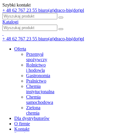
Szybki kontakt
+ 48 62 767 23 55
biuro(at)draco-bis(dot)pl
Katalogi
+ 48 62 767 23 55
biuro(at)draco-bis(dot)pl
Oferta
Przemysł
spożywczy
Rolnictwo
i hodowla
Gastronomia
Pralnictwo
Chemia
instytucjonalna
Chemia
samochodowa
Zielona
chemia
Dla dystrybutorów
O firmie
Kontakt