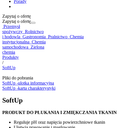
Porady
Zapytaj o ofertę
Zapytaj o ofertę
Przemysł
spożywczy
Rolnictwo
i hodowla
Gastronomia
Pralnictwo
Chemia
instytucjonalna
Chemia
samochodowa
Zielona
chemia
Produkty
/
SoftUp
Pliki do pobrania
SoftUp -ulotka informacyjna
SoftUp -karta charakterystyki
SoftUp
PRODUKT DO PŁUKANIA I ZMIĘKCZANIA TKANIN
Reguluje pH oraz napięcia powierzchniowe tkanin
Ułatwia prasowanie i maglowanie