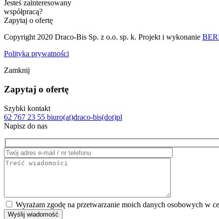
Jesteś zainteresowany
współpracą?
Zapytaj o ofertę
Copyright 2020 Draco-Bis Sp. z o.o. sp. k. Projekt i wykonanie
BERB
Polityka prywatności
Zamknij
Zapytaj o ofertę
Szybki kontakt
62 767 23 55
biuro(at)draco-bis(dot)pl
Napisz do nas
Wyrażam zgodę na przetwarzanie moich danych osobowych w cel