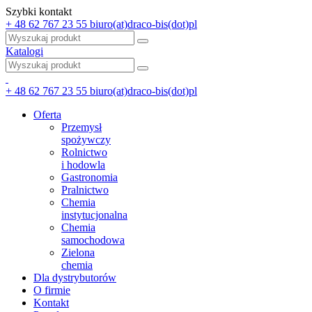
Szybki kontakt
+ 48 62 767 23 55
biuro(at)draco-bis(dot)pl
Katalogi
+ 48 62 767 23 55
biuro(at)draco-bis(dot)pl
Oferta
Przemysł
spożywczy
Rolnictwo
i hodowla
Gastronomia
Pralnictwo
Chemia
instytucjonalna
Chemia
samochodowa
Zielona
chemia
Dla dystrybutorów
O firmie
Kontakt