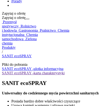
Porady
Zapytaj o ofertę
Zapytaj o ofertę
Przemysł
spożywczy
Rolnictwo
i hodowla
Gastronomia
Pralnictwo
Chemia
instytucjonalna
Chemia
samochodowa
Zielona
chemia
Produkty
/
SANIT ecoSPRAY
Pliki do pobrania
SANIT ecoSPRAY -ulotka informacyjna
SANIT ecoSPRAY -karta charakterystyki
SANIT ecoSPRAY
Uniwersalny do codziennego mycia powierzchni sanitarnych
Posiada bardzo dobre właściwości czyszczące
Usuwa kamień wapienny i rdzawe nacieki