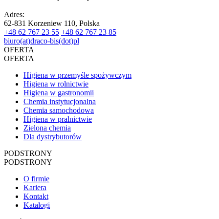
Adres:
62-831 Korzeniew 110, Polska
+48 62 767 23 55
+48 62 767 23 85
biuro(at)draco-bis(dot)pl
OFERTA
OFERTA
Higiena w przemyśle spożywczym
Higiena w rolnictwie
Higiena w gastronomii
Chemia instytucjonalna
Chemia samochodowa
Higiena w pralnictwie
Zielona chemia
Dla dystrybutorów
PODSTRONY
PODSTRONY
O firmie
Kariera
Kontakt
Katalogi