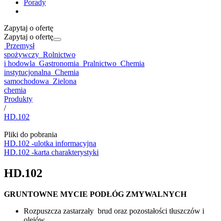
Porady
Zapytaj o ofertę
Zapytaj o ofertę
Przemysł
spożywczy
Rolnictwo
i hodowla
Gastronomia
Pralnictwo
Chemia
instytucjonalna
Chemia
samochodowa
Zielona
chemia
Produkty
/
HD.102
Pliki do pobrania
HD.102 -ulotka informacyjna
HD.102 -karta charakterystyki
HD.102
GRUNTOWNE MYCIE PODŁÓG ZMYWALNYCH
Rozpuszcza zastarzały brud oraz pozostałości tłuszczów i
olejów