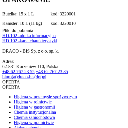
Butelka: 15 x 1 L
kod: 3220001
Kanister: 10 L (11 kg)
kod: 3220010
Pliki do pobrania
HD.102 -ulotka informacyjna
HD.102 -karta charakterystyki
DRACO - BIS Sp. z o.o. sp. k.
Adres:
62-831 Korzeniew 110, Polska
+48 62 767 23 55
+48 62 767 23 85
biuro(at)draco-bis(dot)pl
OFERTA
OFERTA
Higiena w przemyśle spożywczym
Higiena w rolnictwie
Higiena w gastronomii
Chemia instytucjonalna
Chemia samochodowa
Higiena w pralnictwie
Zielona chemia