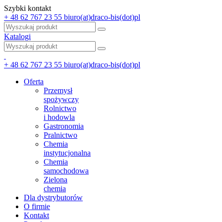
Szybki kontakt
+ 48 62 767 23 55
biuro(at)draco-bis(dot)pl
Katalogi
+ 48 62 767 23 55
biuro(at)draco-bis(dot)pl
Oferta
Przemysł
spożywczy
Rolnictwo
i hodowla
Gastronomia
Pralnictwo
Chemia
instytucjonalna
Chemia
samochodowa
Zielona
chemia
Dla dystrybutorów
O firmie
Kontakt