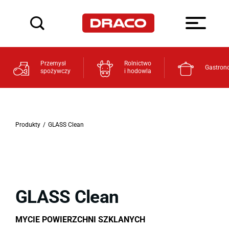
Przemysł
Rolnictwo
Gastron
spożywczy
i hodowla
Produkty
/
GLASS Clean
GLASS Clean
MYCIE POWIERZCHNI SZKLANYCH