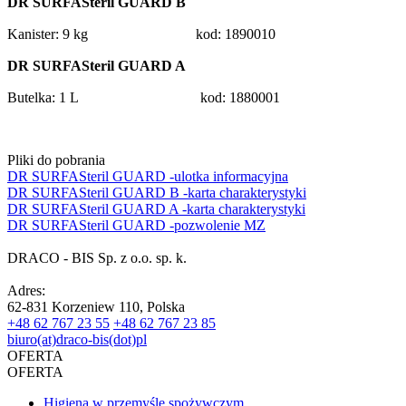
DR SURFASteril GUARD B
Kanister: 9 kg
kod: 1890010
DR SURFASteril GUARD
A
Butelka: 1 L
kod: 1880001
Pliki do pobrania
DR SURFASteril GUARD -ulotka informacyjna
DR SURFASteril GUARD B -karta charakterystyki
DR SURFASteril GUARD A -karta charakterystyki
DR SURFASteril GUARD -pozwolenie MZ
DRACO - BIS Sp. z o.o. sp. k.
Adres:
62-831 Korzeniew 110, Polska
+48 62 767 23 55
+48 62 767 23 85
biuro(at)draco-bis(dot)pl
OFERTA
OFERTA
Higiena w przemyśle spożywczym