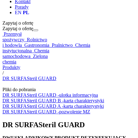
Kontakt
Porady
EN
PL
Zapytaj o ofertę
Zapytaj o ofertę
Przemysł
spożywczy
Rolnictwo
i hodowla
Gastronomia
Pralnictwo
Chemia
instytucjonalna
Chemia
samochodowa
Zielona
chemia
Produkty
/
DR SURFASteril GUARD
Pliki do pobrania
DR SURFASteril GUARD -ulotka informacyjna
DR SURFASteril GUARD B -karta charakterystyki
DR SURFASteril GUARD A -karta charakterystyki
DR SURFASteril GUARD -pozwolenie MZ
DR SURFASteril GUARD
DWUSKŁADNIKOWY PRODUKT DEZYNFEKUJĄCY