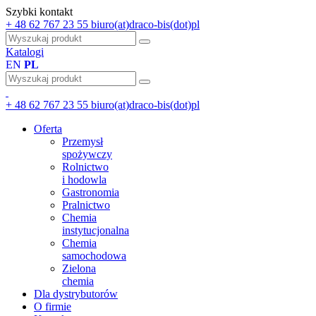
Szybki kontakt
+ 48 62 767 23 55
biuro(at)draco-bis(dot)pl
Katalogi
EN
PL
+ 48 62 767 23 55
biuro(at)draco-bis(dot)pl
Oferta
Przemysł
spożywczy
Rolnictwo
i hodowla
Gastronomia
Pralnictwo
Chemia
instytucjonalna
Chemia
samochodowa
Zielona
chemia
Dla dystrybutorów
O firmie