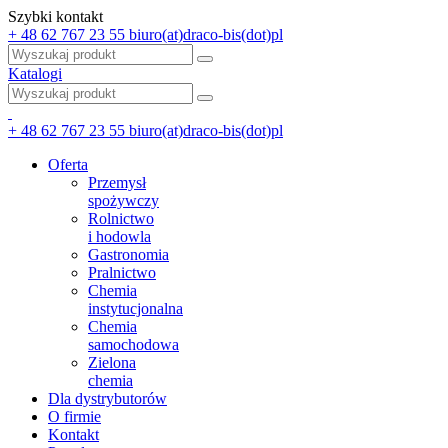
Szybki kontakt
+ 48 62 767 23 55
biuro(at)draco-bis(dot)pl
Katalogi
+ 48 62 767 23 55
biuro(at)draco-bis(dot)pl
Oferta
Przemysł
spożywczy
Rolnictwo
i hodowla
Gastronomia
Pralnictwo
Chemia
instytucjonalna
Chemia
samochodowa
Zielona
chemia
Dla dystrybutorów
O firmie
Kontakt