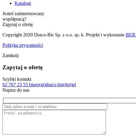
Katalogi
Jesteś zainteresowany
współpracą?
Zapytaj o ofertę
Copyright 2020 Draco-Bis Sp. z o.o. sp. k. Projekt i wykonanie
BERB
Polityka prywatności
Zamknij
Zapytaj o ofertę
Szybki kontakt
62 767 23 55
biuro(at)draco-bis(dot)pl
Napisz do nas