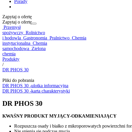
Porady
Zapytaj o ofertę
Zapytaj o ofertę
Przemysł
spożywczy
Rolnictwo
i hodowla
Gastronomia
Pralnictwo
Chemia
instytucjonalna
Chemia
samochodowa
Zielona
chemia
Produkty
/
DR PHOS 30
Pliki do pobrania
DR PHOS 30 -ulotka informacyjna
DR PHOS 30 -karta charakterystyki
DR PHOS 30
KWAŚNY PRODUKT MYJĄCY-ODKAMIENIAJĄCY
Rozpuszcza osady i białko z mikroporowatych powierzchni fo
Nie spienia się podczas mycia