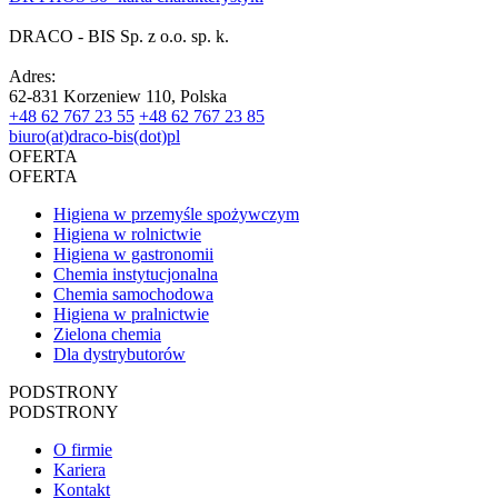
DRACO - BIS Sp. z o.o. sp. k.
Adres:
62-831 Korzeniew 110, Polska
+48 62 767 23 55
+48 62 767 23 85
biuro(at)draco-bis(dot)pl
OFERTA
OFERTA
Higiena w przemyśle spożywczym
Higiena w rolnictwie
Higiena w gastronomii
Chemia instytucjonalna
Chemia samochodowa
Higiena w pralnictwie
Zielona chemia
Dla dystrybutorów
PODSTRONY
PODSTRONY
O firmie
Kariera
Kontakt