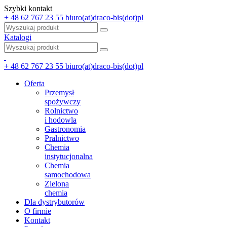
Szybki kontakt
+ 48 62 767 23 55
biuro(at)draco-bis(dot)pl
Katalogi
+ 48 62 767 23 55
biuro(at)draco-bis(dot)pl
Oferta
Przemysł
spożywczy
Rolnictwo
i hodowla
Gastronomia
Pralnictwo
Chemia
instytucjonalna
Chemia
samochodowa
Zielona
chemia
Dla dystrybutorów
O firmie
Kontakt