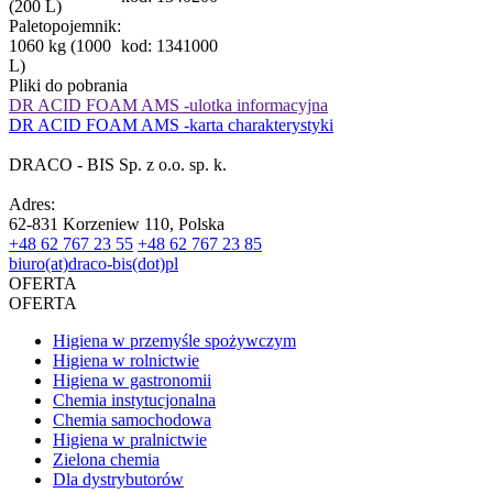
(200 L)
Paletopojemnik:
1060 kg (1000
kod: 1341000
L)
Pliki do pobrania
DR ACID FOAM AMS -ulotka informacyjna
DR ACID FOAM AMS -karta charakterystyki
DRACO - BIS Sp. z o.o. sp. k.
Adres:
62-831 Korzeniew 110, Polska
+48 62 767 23 55
+48 62 767 23 85
biuro(at)draco-bis(dot)pl
OFERTA
OFERTA
Higiena w przemyśle spożywczym
Higiena w rolnictwie
Higiena w gastronomii
Chemia instytucjonalna
Chemia samochodowa
Higiena w pralnictwie
Zielona chemia
Dla dystrybutorów