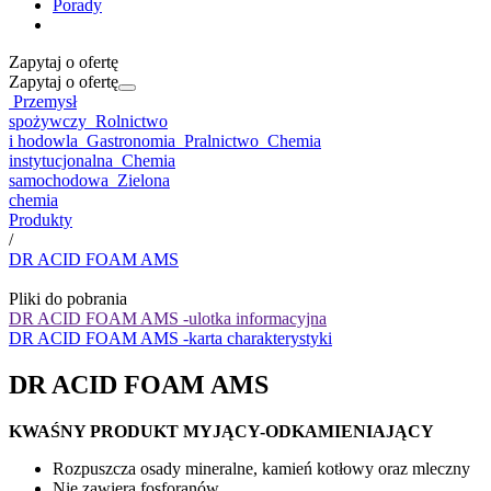
Porady
Zapytaj o ofertę
Zapytaj o ofertę
Przemysł
spożywczy
Rolnictwo
i hodowla
Gastronomia
Pralnictwo
Chemia
instytucjonalna
Chemia
samochodowa
Zielona
chemia
Produkty
/
DR ACID FOAM AMS
Pliki do pobrania
DR ACID FOAM AMS -ulotka informacyjna
DR ACID FOAM AMS -karta charakterystyki
DR ACID FOAM AMS
KWAŚNY PRODUKT MYJĄCY-ODKAMIENIAJĄCY
Rozpuszcza osady mineralne, kamień kotłowy oraz mleczny
Nie zawiera fosforanów