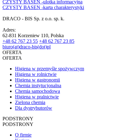
CZYSTY BASEN -ulotka informacyjna
CZYSTY BASEN -karta charakterystyki
DRACO - BIS Sp. z o.o. sp. k.
Adres:
62-831 Korzeniew 110, Polska
+48 62 767 23 55
+48 62 767 23 85
biuro(at)draco-bis(dot)pl
OFERTA
OFERTA
Higiena w przemyśle spożywczym
Higiena w rolnictwie
Higiena w gastronomii
Chemia instytucjonalna
Chemia samochodowa
Higiena w pralnictwie
Zielona chemia
Dla dystrybutorów
PODSTRONY
PODSTRONY
O firmie