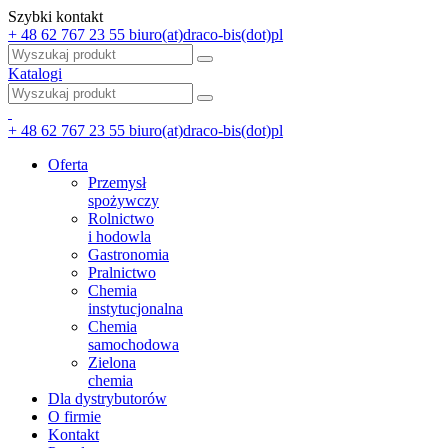
Szybki kontakt
+ 48 62 767 23 55
biuro(at)draco-bis(dot)pl
Katalogi
+ 48 62 767 23 55
biuro(at)draco-bis(dot)pl
Oferta
Przemysł
spożywczy
Rolnictwo
i hodowla
Gastronomia
Pralnictwo
Chemia
instytucjonalna
Chemia
samochodowa
Zielona
chemia
Dla dystrybutorów
O firmie
Kontakt