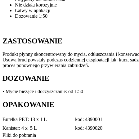
Nie działa korozyjnie
Łatwy w aplikacji
Dozowanie 1:50
ZASTOSOWANIE
Produkt płynny skoncentrowany do mycia, odtłuszczania i konserwa
Usuwa brud powstały podczas codziennej eksploatacji jak: kurz, sad
proces ponownego przywierania zabrudzeń.
DOZOWANIE
• Mycie bieżące i doczyszczanie: od 1:50
OPAKOWANIE
Butelka PET: 13 x 1 L
kod: 4390001
Kanister: 4 x 5 L
kod: 4390020
Pliki do pobrania