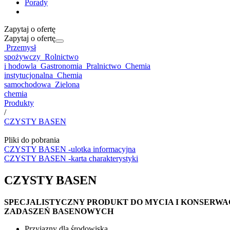
Porady
Zapytaj o ofertę
Zapytaj o ofertę
Przemysł
spożywczy
Rolnictwo
i hodowla
Gastronomia
Pralnictwo
Chemia
instytucjonalna
Chemia
samochodowa
Zielona
chemia
Produkty
/
CZYSTY BASEN
Pliki do pobrania
CZYSTY BASEN -ulotka informacyjna
CZYSTY BASEN -karta charakterystyki
CZYSTY BASEN
SPECJALISTYCZNY PRODUKT DO MYCIA I KONSERWA
ZADASZEŃ BASENOWYCH
Przyjazny dla środowiska