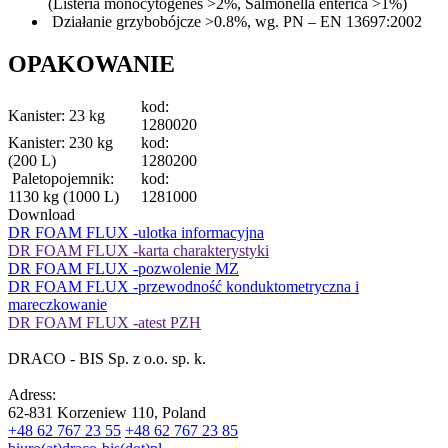
(Listeria monocytogenes >2%, Salmonella enterica >1%)
Działanie grzybobójcze >0.8%, wg. PN – EN 13697:2002
OPAKOWANIE
kod:
Kanister: 23 kg
1280020
Kanister: 230 kg
kod:
(200 L)
1280200
Paletopojemnik:
kod:
1130 kg (1000 L)
1281000
Download
DR FOAM FLUX -ulotka informacyjna
DR FOAM FLUX -karta charakterystyki
DR FOAM FLUX -pozwolenie MZ
DR FOAM FLUX -przewodność konduktometryczna i
mareczkowanie
DR FOAM FLUX -atest PZH
DRACO - BIS Sp. z o.o. sp. k.
Adress:
62-831 Korzeniew 110, Poland
+48 62 767 23 55
+48 62 767 23 85