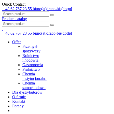
Quick Contact
+ 48 62 767 23 55
biuro(at)draco-bis(dot)pl
Product catalog
+ 48 62 767 23 55
biuro(at)draco-bis(dot)pl
Offer
Przemysł
spożywczy
Rolnictwo
i hodowla
Gastronomia
Pralnictwo
Chemia
instytucjonalna
Chemia
samochodowa
Dla dystrybutorów
O firmie
Kontakt
Porady