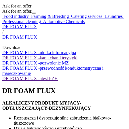
Ask for an offer
Ask for an offer
Food industry
Farming & Breeding
Catering services
Laundries
Professional cleaning
Automotive Chemicals
DR FOAM FLUX
/
DR FOAM FLUX
Download
DR FOAM FLUX -ulotka informacyjna
DR FOAM FLUX -karta charakterystyki
DR FOAM FLUX -pozwolenie MZ
DR FOAM FLUX -przewodność konduktometryczna i
mareczkowanie
DR FOAM FLUX -atest PZH
DR FOAM FLUX
ALKALICZNY PRODUKT MYJĄCY-
ODTŁUSZCZAJĄCY-DEZYNFEKUJĄCY
Rozpuszcza i dysperguje silne zabrudzenia białkowo-
tłuszczowe
Działa bakteriobójczo i grzybobójczo