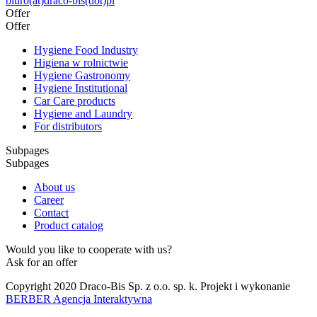
biuro(at)draco-bis(dot)pl
Offer
Offer
Hygiene Food Industry
Higiena w rolnictwie
Hygiene Gastronomy
Hygiene Institutional
Car Care products
Hygiene and Laundry
For distributors
Subpages
Subpages
About us
Career
Contact
Product catalog
Would you like to cooperate with us?
Ask for an offer
Copyright 2020 Draco-Bis Sp. z o.o. sp. k. Projekt i wykonanie
BERBER Agencja Interaktywna