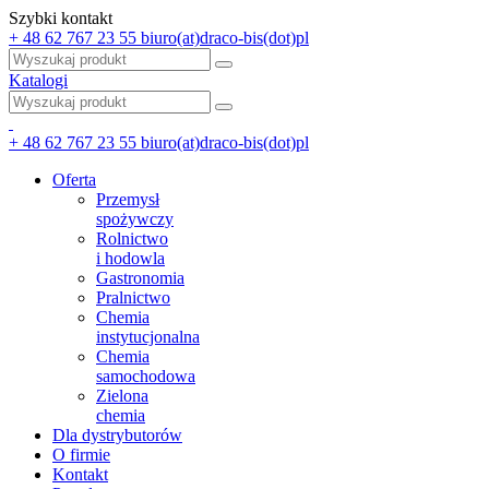
Szybki kontakt
+ 48 62 767 23 55
biuro(at)draco-bis(dot)pl
Katalogi
+ 48 62 767 23 55
biuro(at)draco-bis(dot)pl
Oferta
Przemysł
spożywczy
Rolnictwo
i hodowla
Gastronomia
Pralnictwo
Chemia
instytucjonalna
Chemia
samochodowa
Zielona
chemia
Dla dystrybutorów
O firmie
Kontakt