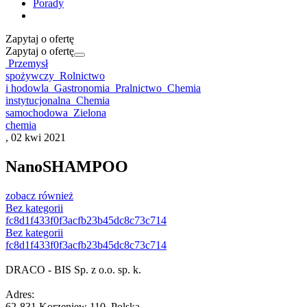
Porady
Zapytaj o ofertę
Zapytaj o ofertę
Przemysł
spożywczy
Rolnictwo
i hodowla
Gastronomia
Pralnictwo
Chemia
instytucjonalna
Chemia
samochodowa
Zielona
chemia
, 02 kwi 2021
NanoSHAMPOO
zobacz również
Bez kategorii
fc8d1f433f0f3acfb23b45dc8c73c714
Bez kategorii
fc8d1f433f0f3acfb23b45dc8c73c714
DRACO - BIS Sp. z o.o. sp. k.
Adres:
62-831 Korzeniew 110, Polska