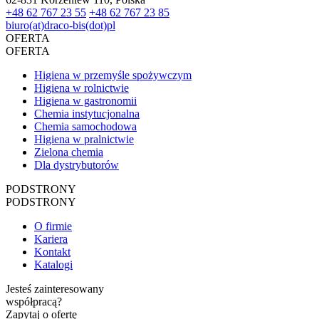
+48 62 767 23 55
+48 62 767 23 85
biuro(at)draco-bis(dot)pl
OFERTA
OFERTA
Higiena w przemyśle spożywczym
Higiena w rolnictwie
Higiena w gastronomii
Chemia instytucjonalna
Chemia samochodowa
Higiena w pralnictwie
Zielona chemia
Dla dystrybutorów
PODSTRONY
PODSTRONY
O firmie
Kariera
Kontakt
Katalogi
Jesteś zainteresowany
współpracą?
Zapytaj o ofertę