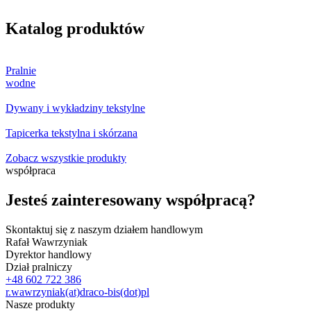
Katalog produktów
Pralnie
wodne
Dywany i wykładziny tekstylne
Tapicerka tekstylna i skórzana
Zobacz wszystkie produkty
współpraca
Jesteś zainteresowany współpracą?
Skontaktuj się z naszym działem handlowym
Rafał Wawrzyniak
Dyrektor handlowy
Dział pralniczy
+48 602 722 386
r.wawrzyniak(at)draco-bis(dot)pl
Nasze produkty