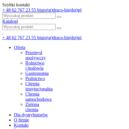
Szybki kontakt
+ 48 62 767 23 55
biuro(at)draco-bis(dot)pl
Katalogi
+ 48 62 767 23 55
biuro(at)draco-bis(dot)pl
Oferta
Przemysł
spożywczy
Rolnictwo
i hodowla
Gastronomia
Pralnictwo
Chemia
instytucjonalna
Chemia
samochodowa
Zielona
chemia
Dla dystrybutorów
O firmie
Kontakt