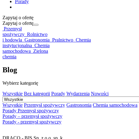
Porady
Zapytaj o ofertę
Zapytaj o ofertę
Przemysł
spożywczy
Rolnictwo
i hodowla
Gastronomia
Pralnictwo
Chemia
instytucjonalna
Chemia
samochodowa
Zielona
chemia
Blog
Wybierz kategorię
Wszystkie
Bez kategorii
Porady
Wydarzenia
Nowości
Wszystkie
Przemysł spożywczy
Gastronomia
Chemia samochodowa
Porady Przemysł spożywczy
Porady – przemysł spożywczy
Porady - przemysł spożywczy
DRACO - BIS Sp. z o.o. sp. k.