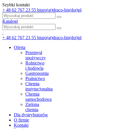
Szybki kontakt
+ 48 62 767 23 55
biuro(at)draco-bis(dot)pl
Katalogi
+ 48 62 767 23 55
biuro(at)draco-bis(dot)pl
Oferta
Przemysł
spożywczy
Rolnictwo
i hodowla
Gastronomia
Pralnictwo
Chemia
instytucjonalna
Chemia
samochodowa
Zielona
chemia
Dla dystrybutorów
O firmie
Kontakt