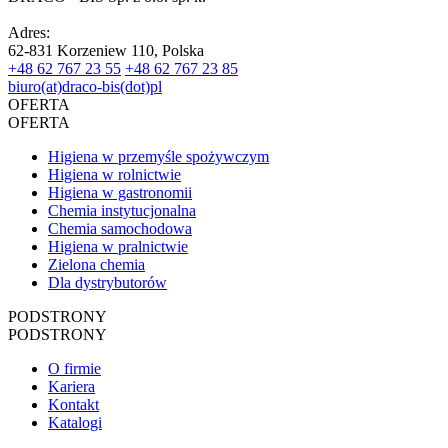
Adres:
62-831 Korzeniew 110, Polska
+48 62 767 23 55
+48 62 767 23 85
biuro(at)draco-bis(dot)pl
OFERTA
OFERTA
Higiena w przemyśle spożywczym
Higiena w rolnictwie
Higiena w gastronomii
Chemia instytucjonalna
Chemia samochodowa
Higiena w pralnictwie
Zielona chemia
Dla dystrybutorów
PODSTRONY
PODSTRONY
O firmie
Kariera
Kontakt
Katalogi