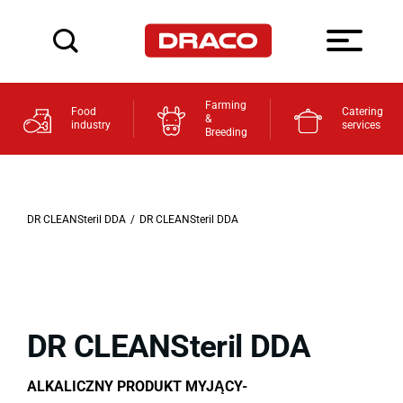
Farming
Food
Catering
&
industry
services
Breeding
DR CLEANSteril DDA
/
DR CLEANSteril DDA
DR CLEANSteril DDA
ALKALICZNY PRODUKT MYJĄCY-