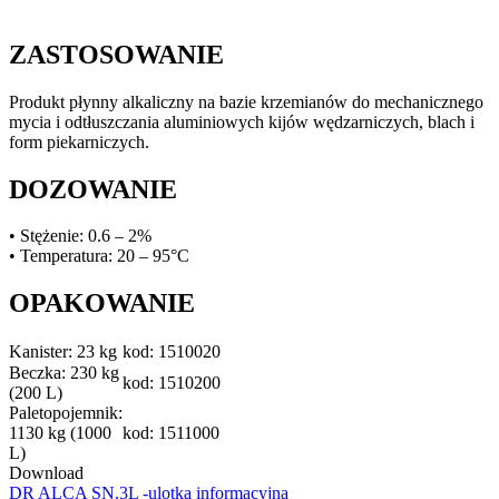
ZASTOSOWANIE
Produkt płynny alkaliczny na bazie krzemianów do mechanicznego
mycia i odtłuszczania aluminiowych kijów wędzarniczych, blach i
form piekarniczych.
DOZOWANIE
• Stężenie: 0.6 – 2%
• Temperatura: 20 – 95°C
OPAKOWANIE
Kanister: 23 kg
kod: 1510020
Beczka: 230 kg
kod: 1510200
(200 L)
Paletopojemnik:
1130 kg (1000
kod: 1511000
L)
Download
DR ALCA SN.3L -ulotka informacyjna