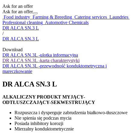
Ask for an offer
Ask for an offer
Food industry
Farming & Breeding
Catering services
Laundries
Professional cleaning
Automotive Chemicals
DR ALCA SN.3 L
/
DR ALCA SN.3 L
Download
DR ALCA SN.3L -ulotka informacyjna
DR ALCA SN.3L -karta charakterystyki
DR ALCA SN.3L -przewodność konduktometryczna i
mareczkowanie
DR ALCA SN.3 L
ALKALICZNY PRODUKT MYJĄCY-
ODTŁUSZCZAJĄCY-SEKWESTRUJĄCY
Rozpuszcza i dysperguje zabrudzenia białkowo-tłuszczowe
Nie spienia się podczas mycia
Posiada inhibitory korozji
Mierzalny konduktometrycznie