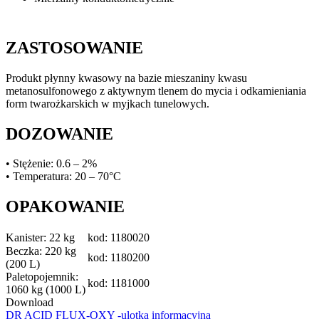
ZASTOSOWANIE
Produkt płynny kwasowy na bazie mieszaniny kwasu
metanosulfonowego z aktywnym tlenem do mycia i odkamieniania
form twarożkarskich w myjkach tunelowych.
DOZOWANIE
• Stężenie: 0.6 – 2%
• Temperatura: 20 – 70°C
OPAKOWANIE
Kanister: 22 kg
kod: 1180020
Beczka: 220 kg
kod: 1180200
(200 L)
Paletopojemnik:
kod: 1181000
1060 kg (1000 L)
Download
DR ACID FLUX-OXY -ulotka informacyjna