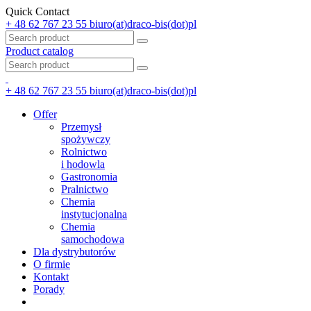
Quick Contact
+ 48 62 767 23 55
biuro(at)draco-bis(dot)pl
Product catalog
+ 48 62 767 23 55
biuro(at)draco-bis(dot)pl
Offer
Przemysł
spożywczy
Rolnictwo
i hodowla
Gastronomia
Pralnictwo
Chemia
instytucjonalna
Chemia
samochodowa
Dla dystrybutorów
O firmie
Kontakt
Porady