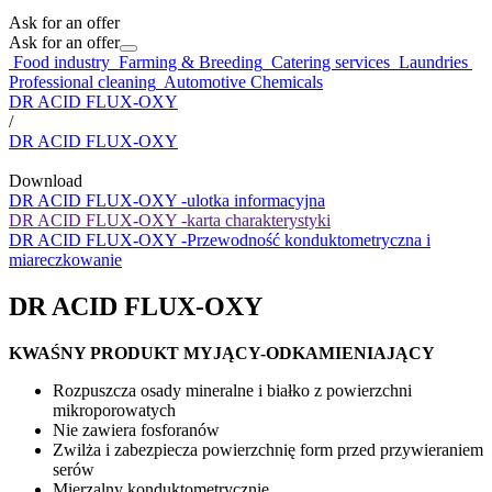
Ask for an offer
Ask for an offer
Food industry
Farming & Breeding
Catering services
Laundries
Professional cleaning
Automotive Chemicals
DR ACID FLUX-OXY
/
DR ACID FLUX-OXY
Download
DR ACID FLUX-OXY -ulotka informacyjna
DR ACID FLUX-OXY -karta charakterystyki
DR ACID FLUX-OXY -Przewodność konduktometryczna i
miareczkowanie
DR ACID FLUX-OXY
KWAŚNY PRODUKT MYJĄCY-ODKAMIENIAJĄCY
Rozpuszcza osady mineralne i białko z powierzchni
mikroporowatych
Nie zawiera fosforanów
Zwilża i zabezpiecza powierzchnię form przed przywieraniem
serów
Mierzalny konduktometrycznie