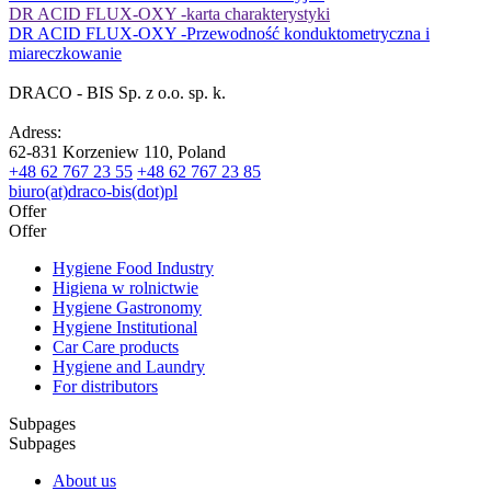
DR ACID FLUX-OXY -karta charakterystyki
DR ACID FLUX-OXY -Przewodność konduktometryczna i
miareczkowanie
DRACO - BIS Sp. z o.o. sp. k.
Adress:
62-831 Korzeniew 110, Poland
+48 62 767 23 55
+48 62 767 23 85
biuro(at)draco-bis(dot)pl
Offer
Offer
Hygiene Food Industry
Higiena w rolnictwie
Hygiene Gastronomy
Hygiene Institutional
Car Care products
Hygiene and Laundry
For distributors
Subpages
Subpages
About us