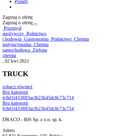
Porady
Zapytaj o ofertę
Zapytaj o ofertę
Przemysł
spożywczy
Rolnictwo
i hodowla
Gastronomia
Pralnictwo
Chemia
instytucjonalna
Chemia
samochodowa
Zielona
chemia
, 02 kwi 2021
TRUCK
zobacz również
Bez kategorii
fc8d1f433f0f3acfb23b45dc8c73c714
Bez kategorii
fc8d1f433f0f3acfb23b45dc8c73c714
DRACO - BIS Sp. z o.o. sp. k.
Adres:
62-831 Korzeniew 110, Polska