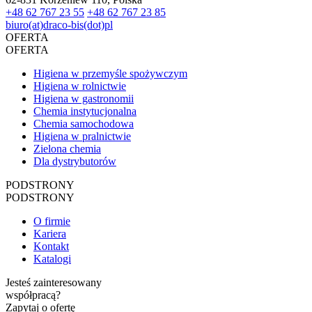
+48 62 767 23 55
+48 62 767 23 85
biuro(at)draco-bis(dot)pl
OFERTA
OFERTA
Higiena w przemyśle spożywczym
Higiena w rolnictwie
Higiena w gastronomii
Chemia instytucjonalna
Chemia samochodowa
Higiena w pralnictwie
Zielona chemia
Dla dystrybutorów
PODSTRONY
PODSTRONY
O firmie
Kariera
Kontakt
Katalogi
Jesteś zainteresowany
współpracą?
Zapytaj o ofertę