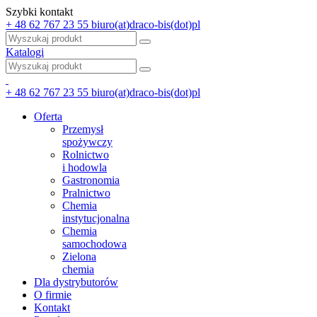
Szybki kontakt
+ 48 62 767 23 55
biuro(at)draco-bis(dot)pl
Katalogi
+ 48 62 767 23 55
biuro(at)draco-bis(dot)pl
Oferta
Przemysł
spożywczy
Rolnictwo
i hodowla
Gastronomia
Pralnictwo
Chemia
instytucjonalna
Chemia
samochodowa
Zielona
chemia
Dla dystrybutorów
O firmie
Kontakt