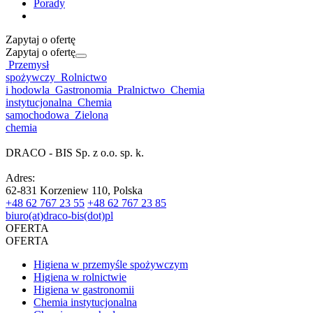
Porady
Zapytaj o ofertę
Zapytaj o ofertę
Przemysł
spożywczy
Rolnictwo
i hodowla
Gastronomia
Pralnictwo
Chemia
instytucjonalna
Chemia
samochodowa
Zielona
chemia
DRACO - BIS Sp. z o.o. sp. k.
Adres:
62-831 Korzeniew 110, Polska
+48 62 767 23 55
+48 62 767 23 85
biuro(at)draco-bis(dot)pl
OFERTA
OFERTA
Higiena w przemyśle spożywczym
Higiena w rolnictwie
Higiena w gastronomii
Chemia instytucjonalna