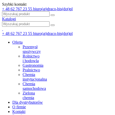
Szybki kontakt
+ 48 62 767 23 55
biuro(at)draco-bis(dot)pl
Katalogi
+ 48 62 767 23 55
biuro(at)draco-bis(dot)pl
Oferta
Przemysł
spożywczy
Rolnictwo
i hodowla
Gastronomia
Pralnictwo
Chemia
instytucjonalna
Chemia
samochodowa
Zielona
chemia
Dla dystrybutorów
O firmie
Kontakt