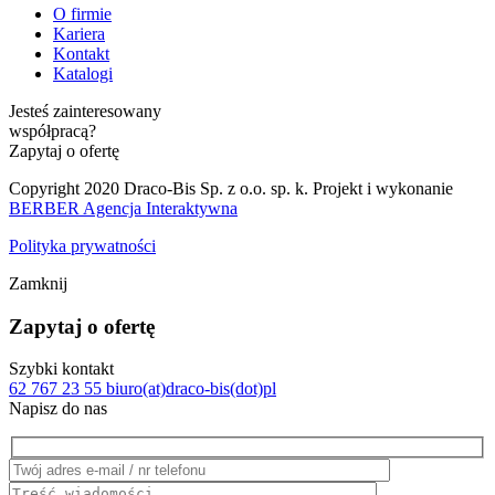
O firmie
Kariera
Kontakt
Katalogi
Jesteś zainteresowany
współpracą?
Zapytaj o ofertę
Copyright 2020 Draco-Bis Sp. z o.o. sp. k. Projekt i wykonanie
BERBER Agencja Interaktywna
Polityka prywatności
Zamknij
Zapytaj o ofertę
Szybki kontakt
62 767 23 55
biuro(at)draco-bis(dot)pl
Napisz do nas