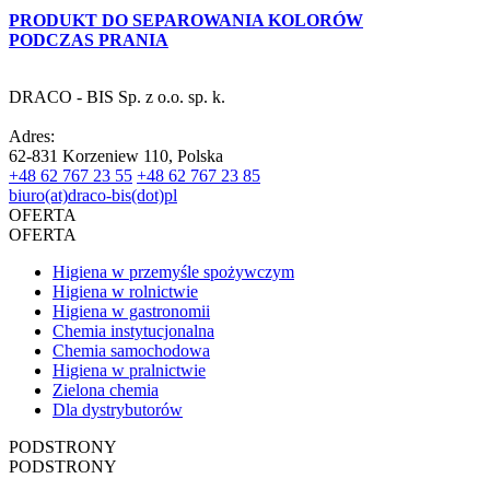
PRODUKT DO SEPAROWANIA KOLORÓW
PODCZAS PRANIA
DRACO - BIS Sp. z o.o. sp. k.
Adres:
62-831 Korzeniew 110, Polska
+48 62 767 23 55
+48 62 767 23 85
biuro(at)draco-bis(dot)pl
OFERTA
OFERTA
Higiena w przemyśle spożywczym
Higiena w rolnictwie
Higiena w gastronomii
Chemia instytucjonalna
Chemia samochodowa
Higiena w pralnictwie
Zielona chemia
Dla dystrybutorów
PODSTRONY
PODSTRONY