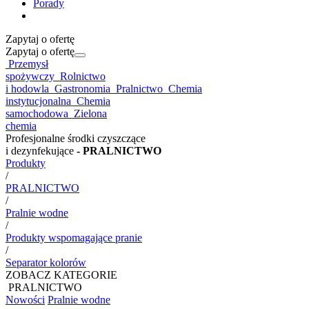
Porady
Zapytaj o ofertę
Zapytaj o ofertę
Przemysł
spożywczy
Rolnictwo
i hodowla
Gastronomia
Pralnictwo
Chemia
instytucjonalna
Chemia
samochodowa
Zielona
chemia
Profesjonalne środki czyszczące
i dezynfekujące
- PRALNICTWO
Produkty
/
PRALNICTWO
/
Pralnie wodne
/
Produkty wspomagające pranie
/
Separator kolorów
ZOBACZ KATEGORIE
PRALNICTWO
Nowości
Pralnie wodne