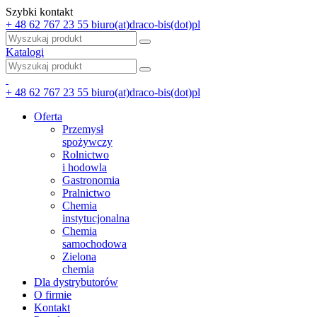
Szybki kontakt
+ 48 62 767 23 55
biuro(at)draco-bis(dot)pl
Katalogi
+ 48 62 767 23 55
biuro(at)draco-bis(dot)pl
Oferta
Przemysł
spożywczy
Rolnictwo
i hodowla
Gastronomia
Pralnictwo
Chemia
instytucjonalna
Chemia
samochodowa
Zielona
chemia
Dla dystrybutorów
O firmie
Kontakt