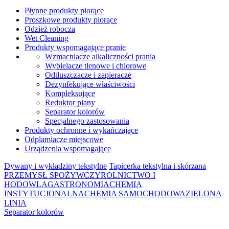
Płynne produkty piorące
Proszkowe produkty piorące
Odzież robocza
Wet Cleaning
Produkty wspomagające pranie
Wzmacniacze alkaliczności prania
Wybielacze tlenowe i chlorowe
Odtłuszczacze i zapieracze
Dezynfekujące właściwości
Kompleksujące
Reduktor piany
Separator kolorów
Specjalnego zastosowania
Produkty ochronne i wykańczające
Odplamiacze miejscowe
Urządzenia wspomagające
Dywany i wykładziny tekstylne
Tapicerka tekstylna i skórzana
PRZEMYSŁ SPOŻYWCZY
ROLNICTWO I
HODOWLA
GASTRONOMIA
CHEMIA
INSTYTUCJONALNA
CHEMIA SAMOCHODOWA
ZIELONA
LINIA
Separator kolorów