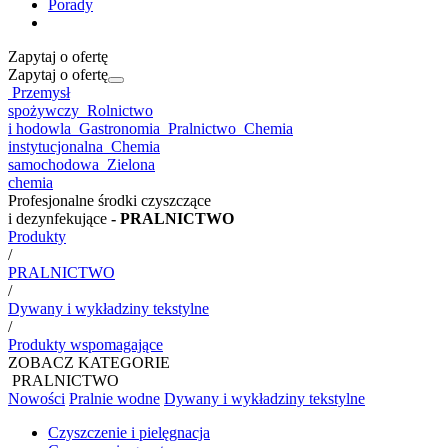
Porady
Zapytaj o ofertę
Zapytaj o ofertę
Przemysł
spożywczy
Rolnictwo
i hodowla
Gastronomia
Pralnictwo
Chemia
instytucjonalna
Chemia
samochodowa
Zielona
chemia
Profesjonalne środki czyszczące
i dezynfekujące
- PRALNICTWO
Produkty
/
PRALNICTWO
/
Dywany i wykładziny tekstylne
/
Produkty wspomagające
ZOBACZ KATEGORIE
PRALNICTWO
Nowości
Pralnie wodne
Dywany i wykładziny tekstylne
Czyszczenie i pielęgnacja