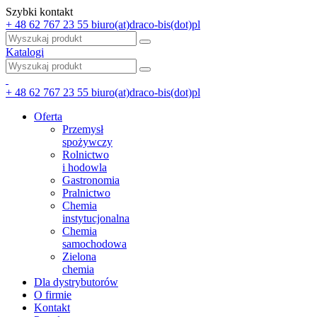
Szybki kontakt
+ 48 62 767 23 55
biuro(at)draco-bis(dot)pl
Katalogi
+ 48 62 767 23 55
biuro(at)draco-bis(dot)pl
Oferta
Przemysł
spożywczy
Rolnictwo
i hodowla
Gastronomia
Pralnictwo
Chemia
instytucjonalna
Chemia
samochodowa
Zielona
chemia
Dla dystrybutorów
O firmie
Kontakt