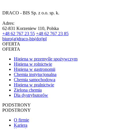
DRACO - BIS Sp. z o.o. sp. k.
Adres:
62-831 Korzeniew 110, Polska
+48 62 767 23 55
+48 62 767 23 85
biuro(at)draco-bis(dot)pl
OFERTA
OFERTA
Higiena w przemyśle spożywczym
Higiena w rolnictwie
Higiena w gastronomii
Chemia instytucjonalna
Chemia samochodowa
Higiena w pralnictwie
Zielona chemia
Dla dystrybutorów
PODSTRONY
PODSTRONY
O firmie
Kariera