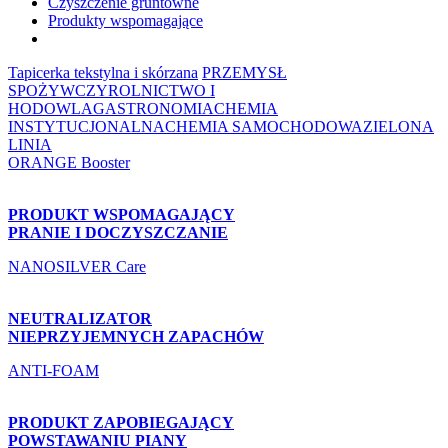
Czyszczenie gruntowne
Produkty wspomagające
Tapicerka tekstylna i skórzana
PRZEMYSŁ
SPOŻYWCZY
ROLNICTWO I
HODOWLA
GASTRONOMIA
CHEMIA
INSTYTUCJONALNA
CHEMIA SAMOCHODOWA
ZIELONA
LINIA
ORANGE Booster
PRODUKT WSPOMAGAJĄCY
PRANIE I DOCZYSZCZANIE
NANOSILVER Care
NEUTRALIZATOR
NIEPRZYJEMNYCH ZAPACHÓW
ANTI-FOAM
PRODUKT ZAPOBIEGAJĄCY
POWSTAWANIU PIANY