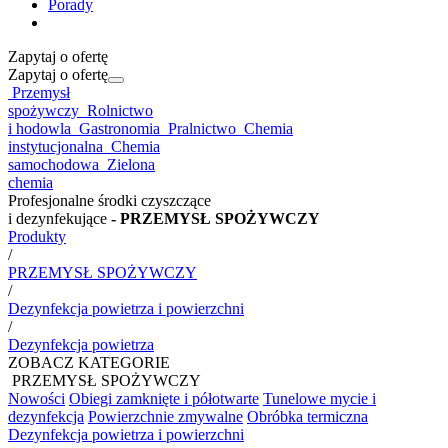
Porady
Zapytaj o ofertę
Zapytaj o ofertę
Przemysł
spożywczy
Rolnictwo
i hodowla
Gastronomia
Pralnictwo
Chemia
instytucjonalna
Chemia
samochodowa
Zielona
chemia
Profesjonalne środki czyszczące
i dezynfekujące
- PRZEMYSŁ SPOŻYWCZY
Produkty
/
PRZEMYSŁ SPOŻYWCZY
/
Dezynfekcja powietrza i powierzchni
/
Dezynfekcja powietrza
ZOBACZ KATEGORIE
PRZEMYSŁ SPOŻYWCZY
Nowości
Obiegi zamknięte i półotwarte
Tunelowe mycie i
dezynfekcja
Powierzchnie zmywalne
Obróbka termiczna
Dezynfekcja powietrza i powierzchni