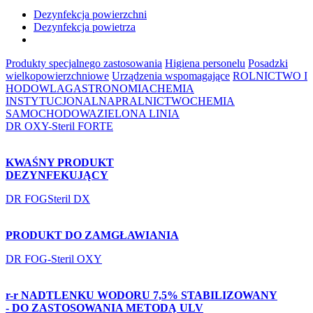
Dezynfekcja powierzchni
Dezynfekcja powietrza
Produkty specjalnego zastosowania
Higiena personelu
Posadzki
wielkopowierzchniowe
Urządzenia wspomagające
ROLNICTWO I
HODOWLA
GASTRONOMIA
CHEMIA
INSTYTUCJONALNA
PRALNICTWO
CHEMIA
SAMOCHODOWA
ZIELONA LINIA
DR OXY-Steril FORTE
KWAŚNY PRODUKT
DEZYNFEKUJĄCY
DR FOGSteril DX
PRODUKT DO ZAMGŁAWIANIA
DR FOG-Steril OXY
r-r NADTLENKU WODORU 7,5% STABILIZOWANY
- DO ZASTOSOWANIA METODĄ ULV