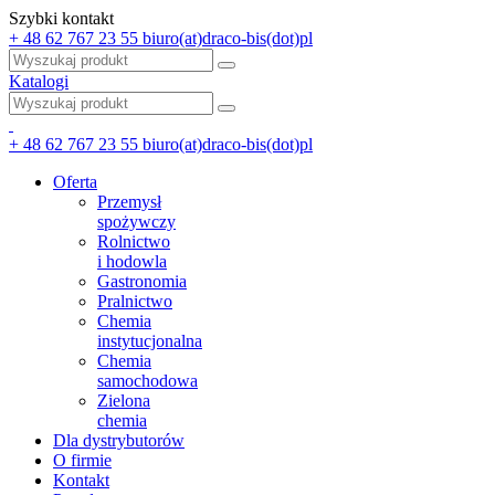
Szybki kontakt
+ 48 62 767 23 55
biuro(at)draco-bis(dot)pl
Katalogi
+ 48 62 767 23 55
biuro(at)draco-bis(dot)pl
Oferta
Przemysł
spożywczy
Rolnictwo
i hodowla
Gastronomia
Pralnictwo
Chemia
instytucjonalna
Chemia
samochodowa
Zielona
chemia
Dla dystrybutorów
O firmie
Kontakt