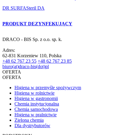
DR SURFASteril DA
PRODUKT DEZYNFEKUJĄCY
DRACO - BIS Sp. z o.o. sp. k.
Adres:
62-831 Korzeniew 110, Polska
+48 62 767 23 55
+48 62 767 23 85
biuro(at)draco-bis(dot)pl
OFERTA
OFERTA
Higiena w przemyśle spożywczym
Higiena w rolnictwie
Higiena w gastronomii
Chemia instytucjonalna
Chemia samochodowa
Higiena w pralnictwie
Zielona chemia
Dla dystrybutorów