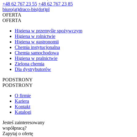
+48 62 767 23 55
+48 62 767 23 85
biuro(at)draco-bis(dot)pl
OFERTA
OFERTA
Higiena w przemyśle spożywczym
Higiena w rolnictwie
Higiena w gastronomii
Chemia instytucjonalna
Chemia samochodowa
Higiena w pralnictwie
Zielona chemia
Dla dystrybutorów
PODSTRONY
PODSTRONY
O firmie
Kariera
Kontakt
Katalogi
Jesteś zainteresowany
współpracą?
Zapytaj o ofertę