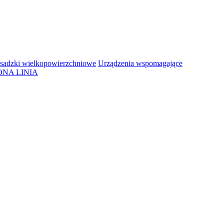
sadzki wielkopowierzchniowe
Urządzenia wspomagające
ONA LINIA