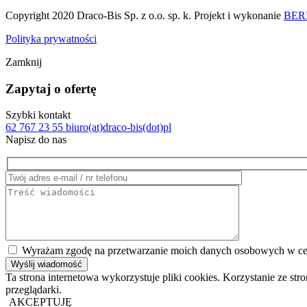
Copyright 2020 Draco-Bis Sp. z o.o. sp. k. Projekt i wykonanie
BERB
Polityka prywatności
Zamknij
Zapytaj o ofertę
Szybki kontakt
62 767 23 55
biuro(at)draco-bis(dot)pl
Napisz do nas
Wyrażam zgodę na przetwarzanie moich danych osobowych w cel
Ta strona internetowa wykorzystuje pliki cookies. Korzystanie ze s
przeglądarki.
AKCEPTUJĘ