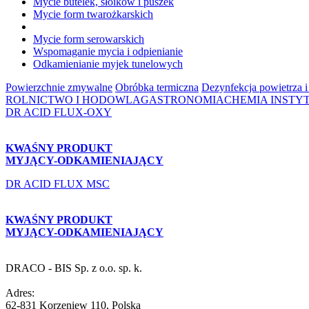
Mycie butelek, słoików i puszek
Mycie form twarożkarskich
Mycie form serowarskich
Wspomaganie mycia i odpienianie
Odkamienianie myjek tunelowych
Powierzchnie zmywalne
Obróbka termiczna
Dezynfekcja powietrza i
ROLNICTWO I HODOWLA
GASTRONOMIA
CHEMIA INSTY
DR ACID FLUX-OXY
KWAŚNY PRODUKT
MYJĄCY-ODKAMIENIAJĄCY
DR ACID FLUX MSC
KWAŚNY PRODUKT
MYJĄCY-ODKAMIENIAJĄCY
DRACO - BIS Sp. z o.o. sp. k.
Adres:
62-831 Korzeniew 110, Polska