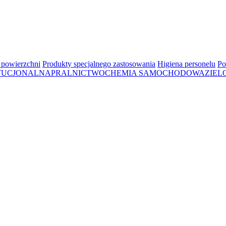
 powierzchni
Produkty specjalnego zastosowania
Higiena personelu
Po
TUCJONALNA
PRALNICTWO
CHEMIA SAMOCHODOWA
ZIEL