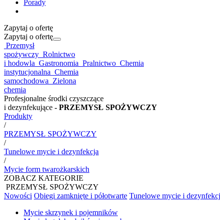
Porady
Zapytaj o ofertę
Zapytaj o ofertę
Przemysł
spożywczy
Rolnictwo
i hodowla
Gastronomia
Pralnictwo
Chemia
instytucjonalna
Chemia
samochodowa
Zielona
chemia
Profesjonalne środki czyszczące
i dezynfekujące
- PRZEMYSŁ SPOŻYWCZY
Produkty
/
PRZEMYSŁ SPOŻYWCZY
/
Tunelowe mycie i dezynfekcja
/
Mycie form twarożkarskich
ZOBACZ KATEGORIE
PRZEMYSŁ SPOŻYWCZY
Nowości
Obiegi zamknięte i półotwarte
Tunelowe mycie i dezynfekc
Mycie skrzynek i pojemników