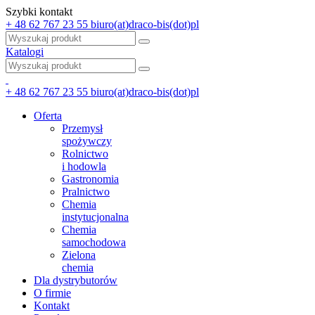
Szybki kontakt
+ 48 62 767 23 55
biuro(at)draco-bis(dot)pl
Katalogi
+ 48 62 767 23 55
biuro(at)draco-bis(dot)pl
Oferta
Przemysł
spożywczy
Rolnictwo
i hodowla
Gastronomia
Pralnictwo
Chemia
instytucjonalna
Chemia
samochodowa
Zielona
chemia
Dla dystrybutorów
O firmie
Kontakt