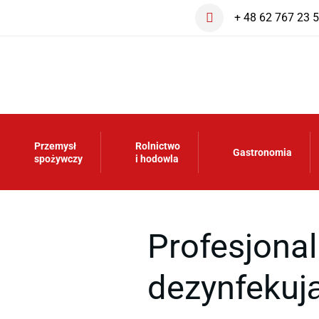
+ 48 62 767 23 
Przemysł
Rolnictwo
Gastronomia
spożywczy
i hodowla
Profesjona
dezynfekuj