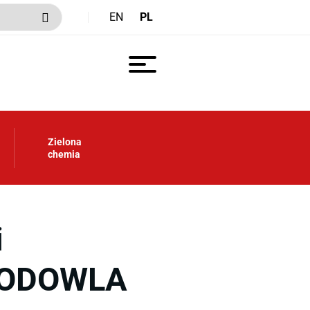
EN
PL
Zielona
chemia
i
HODOWLA