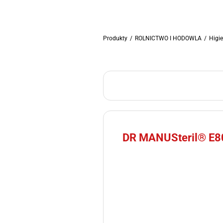
Produkty
/
ROLNICTWO I HODOWLA
/
Higi
DR MANUSteril® E8