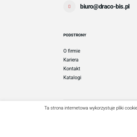
biuro@draco-bis.pl
PODSTRONY
O firmie
Kariera
Kontakt
Katalogi
Ta strona internetowa wykorzystuje pliki cook
Copyright 2020 Draco-Bis Sp. z o.o. sp.