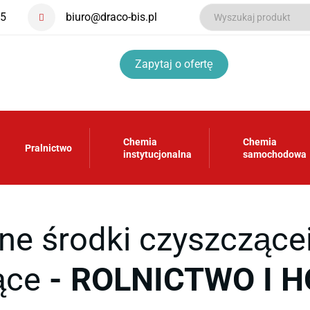
55
biuro@draco-bis.pl
Zapytaj o ofertę
Chemia
Chemia
Pralnictwo
instytucjonalna
samochodowa
lne środki czyszczące
ące
- ROLNICTWO I 