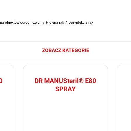
ena obiektów ogrodniczych
/
Higiena rąk
/
Dezynfekcja rąk
ZOBACZ KATEGORIE
0
DR MANUSteril® E80
SPRAY