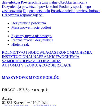
dezynfekcja
Powierzchnie zmywalne
Obróbka termiczna
Dezynfekcja powietrza i powierzchni
Produkty specjalnego
zastosowania
Higiena personelu
Posadzki wielkopowierzchniowe
Urządzenia wspomagające
Dezynfekcja powietrza
Maszynowe mycie podłóg
Systemy mycia pianowego
Ręczne mycie i dezynfekcja
Higiena rąk
ROLNICTWO I HODOWLA
GASTRONOMIA
CHEMIA
INSTYTUCJONALNA
PRALNICTWO
CHEMIA
SAMOCHODOWA
ZIELONA LINIA
AUTOMATY SZORUJĄCO-ZBIERAJĄCE
MASZYNOWE MYCIE PODŁÓG
DRACO - BIS Sp. z o.o. sp. k.
Adres:
62-831 Korzeniew 110, Polska