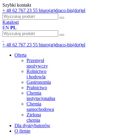
Szybki kontakt
+ 48 62 767 23 55
biuro(at)draco-bis(dot)pl
Katalogi
EN
PL
+ 48 62 767 23 55
biuro(at)draco-bis(dot)pl
Oferta
Przemysł
spożywczy
Rolnictwo
i hodowla
Gastronomia
Pralnictwo
Chemia
instytucjonalna
Chemia
samochodowa
Zielona
chemia
Dla dystrybutorów
O firmie