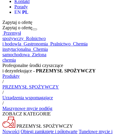
Kontakt
Porady
EN
PL
Zapytaj o ofertę
Zapytaj o ofertę
Przemysł
spożywczy
Rolnictwo
i hodowla
Gastronomia
Pralnictwo
Chemia
instytucjonalna
Chemia
samochodowa
Zielona
chemia
Profesjonalne środki czyszczące
i dezynfekujące
- PRZEMYSŁ SPOŻYWCZY
Produkty
/
PRZEMYSŁ SPOŻYWCZY
/
Urządzenia wspomagające
/
Maszynowe mycie podłóg
ZOBACZ KATEGORIE
PRZEMYSŁ SPOŻYWCZY
Nowości
Obiegi zamknięte i półotwarte
Tunelowe mycie i