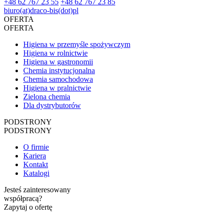
+48 62 767 23 55
+48 62 767 23 85
biuro(at)draco-bis(dot)pl
OFERTA
OFERTA
Higiena w przemyśle spożywczym
Higiena w rolnictwie
Higiena w gastronomii
Chemia instytucjonalna
Chemia samochodowa
Higiena w pralnictwie
Zielona chemia
Dla dystrybutorów
PODSTRONY
PODSTRONY
O firmie
Kariera
Kontakt
Katalogi
Jesteś zainteresowany
współpracą?
Zapytaj o ofertę