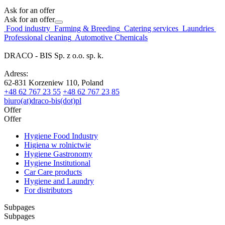
Ask for an offer
Ask for an offer
Food industry
Farming & Breeding
Catering services
Laundries
Professional cleaning
Automotive Chemicals
DRACO - BIS Sp. z o.o. sp. k.
Adress:
62-831 Korzeniew 110, Poland
+48 62 767 23 55
+48 62 767 23 85
biuro(at)draco-bis(dot)pl
Offer
Offer
Hygiene Food Industry
Higiena w rolnictwie
Hygiene Gastronomy
Hygiene Institutional
Car Care products
Hygiene and Laundry
For distributors
Subpages
Subpages