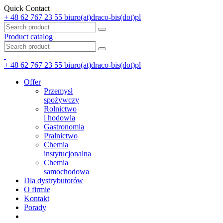
Quick Contact
+ 48 62 767 23 55
biuro(at)draco-bis(dot)pl
Product catalog
+ 48 62 767 23 55
biuro(at)draco-bis(dot)pl
Offer
Przemysł
spożywczy
Rolnictwo
i hodowla
Gastronomia
Pralnictwo
Chemia
instytucjonalna
Chemia
samochodowa
Dla dystrybutorów
O firmie
Kontakt
Porady